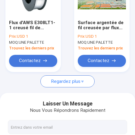
Visite d'usine
Contrôle de qualité
Flux d'AWS E308LT1-
Surface argentée de
1 creusé fil de
fil creusée par flux
Contactez-nous
soudure à l'arc
argenté de soudure à
Prix:
USD 1
Prix:
USD 1
électrique pour
l'arc électrique d'ABS
MOQ:
UNE PALETTE
MOQ:
UNE PALETTE
l'acier inoxydable
d'OEM
Demandez une citation
1.2mm 1.4mm 1.6mm
Trouvez les derniers prix
Trouvez les derniers prix
VR
Contactez
Contactez
Regardez plus
fil de soudure de MIG
MAG Welding Wire
Laisser Un Message
Nous Vous Répondrons Rapidement
Fil creusé par flux de soudure à l'arc électrique
Fil de soudure à l'arc électrique submergée