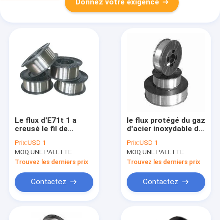
Donnez votre exigence
Le flux d'E71t 1 a
le flux protégé du gaz
creusé le fil de
d'acier inoxydable du
soudure 5kg 0,6 .35
CO2 308L a creusé le
Prix:
USD 1
Prix:
USD 1
fil de soudure 1.2mm
MOQ:
UNE PALETTE
MOQ:
UNE PALETTE
1.4mm 1.6mm 15kg
Trouvez les derniers prix
Trouvez les derniers prix
Contactez
Contactez