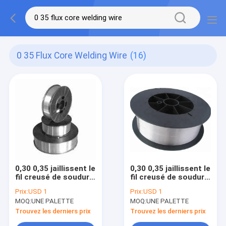
0 35 Flux Core Welding Wire
(16)
0,30 0,35 jaillissent le
0,30 0,35 jaillissent le
fil creusé de soudure
fil creusé de soudure
à l'arc électrique
à l'arc électrique
Prix:
USD 1
Prix:
USD 1
avec le gaz AWS
avec le gaz AWS
MOQ:
UNE PALETTE
MOQ:
UNE PALETTE
A5.22 E309LT1-1 1,2
A5.22 E309LT1-1 1,2
1,4 1.6mm
1,4 1.6mm
Trouvez les derniers prix
Trouvez les derniers prix