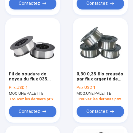
Contactez
Contactez
Fil de soudure de
0,30 0,35 fils creusés
noyau du flux 035
par flux argenté de
bobine de 10 livres
soudure à l'arc
Prix:
USD 1
Prix:
USD 1
électrique avec le
MOQ:
UNE PALETTE
MOQ:
UNE PALETTE
gaz AWS A5.22
E309LT1-1 1.6mm
Trouvez les derniers prix
Trouvez les derniers prix
Contactez
Contactez