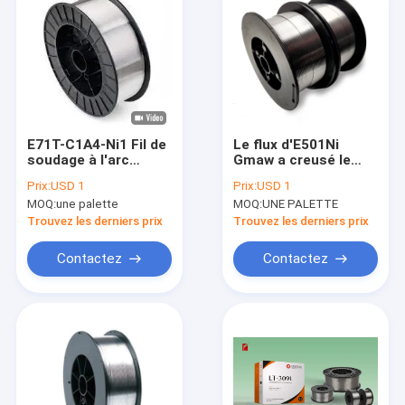
E71T-C1A4-Ni1 Fil de
Le flux d'E501Ni
soudage à l'arc
Gmaw a creusé le
fourré 2/11/33/44 lb
CO2 du fil 5kg de
Prix:
USD 1
Prix:
USD 1
soudure à l'arc
MOQ:
une palette
MOQ:
UNE PALETTE
électrique
protégeant 0,035"
Trouvez les derniers prix
Trouvez les derniers prix
0,030"
Contactez
Contactez
Maison
Produits
Au sujet de nous