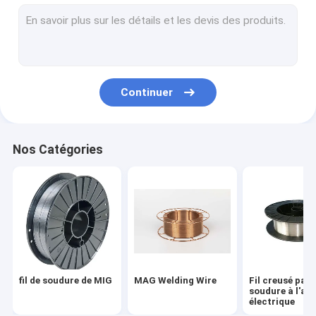
TIG Welding Wire
Bride de col à souder
Glissement sur les brides forgées
Continuer
Brides à souder à emboîture
Bride de plat forgée
Nos Catégories
Électrodes de soudure d'acier au carbone
Acier inoxydable baguette de soudage
Acier plat d'ampoule
Plaque d'extrémité concrète de pile
fil de soudure de MIG
MAG Welding Wire
Fil creusé par 
Barre d'acier concrète contrainte d'avance
soudure à l'ar
électrique