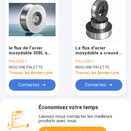
le flux de l'acier
Le flux d'acier
inoxydable 308L a
inoxydable a creusé
creusé le CO2 1.4mm
le CO2 1.2mm
Prix:
USD 1
Prix:
USD 1
protégé du gaz
protégé du gaz
MOQ:
UNE PALETTE
MOQ:
UNE PALETTE
1.6mm 15kg de fil de
1.6mm du fil de
soudure
soudure 15kg
Trouvez les derniers prix
Trouvez les derniers prix
Contactez
Contactez
Économisez votre temps
Laissez-nous contacter les meilleurs
produits avec vous.