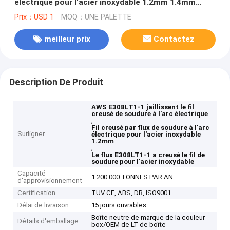
électrique pour l'acier inoxydable 1.2mm 1.4mm
1.6mm
Prix：USD 1
MOQ：UNE PALETTE
meilleur prix
Contactez
Description De Produit
AWS E308LT1-1 jaillissent le fil
creusé de soudure à l'arc électrique
,
Fil creusé par flux de soudure à l'arc
Surligner
électrique pour l'acier inoxydable
1.2mm
,
Le flux E308LT1-1 a creusé le fil de
soudure pour l'acier inoxydable
Capacité
1 200 000 TONNES PAR AN
d'approvisionnement
Certification
TUV CE, ABS, DB, ISO9001
Délai de livraison
15 jours ouvrables
Boîte neutre de marque de la couleur
Détails d'emballage
box/OEM de LT de boîte