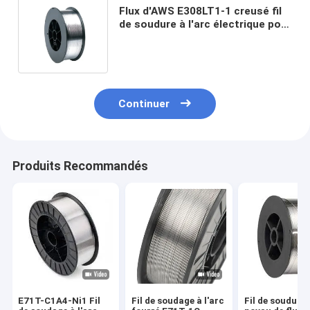
Flux d'AWS E308LT1-1 creusé fil
de soudure à l'arc électrique pour
l'acier inoxydable 1.2mm 1.4mm
1.6mm
Continuer
Produits Recommandés
E71T-C1A4-Ni1 Fil
Fil de soudage à l'arc
Fil de soudure 