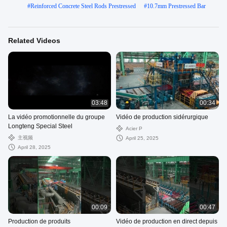
#
Reinforced Concrete Steel Rods Prestressed
#
10.7mm Prestressed Bar
Related Videos
03:48
00:34
La vidéo promotionnelle du groupe
Vidéo de production sidérurgique
Longteng Special Steel
Acier P
主视频
April 25, 2025
April 28, 2025
00:09
00:47
Production de produits
Vidéo de production en direct depuis