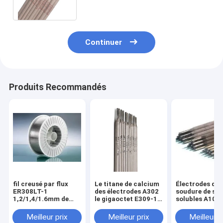
solides solubles 308l
Continuer
Produits Recommandés
fil creusé par flux
Le titane de calcium
Électrodes de
ER308LT-1
des électrodes A302
soudure de sol
1,2/1,4/1.6mm de
le gigaoctet E309-16
solubles A102
l'acier inoxydable
AWS A5.4 E309-16
gigaoctet E30
308L
de solides solubles a
2.0mm 2.5mm
Meilleur prix
Meilleur prix
Meilleur p
enduit Cr23Ni13
3.2mm 4.0mm