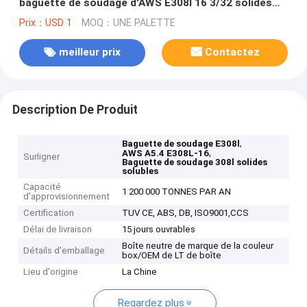
baguette de soudage d'AWS E308l 16 3/32 solides
solubles 308l
Prix：USD 1
MOQ：UNE PALETTE
meilleur prix
Contactez
Description De Produit
,
Baguette de soudage E308l
,
AWS A5.4 E308L-16
Surligner
Baguette de soudage 308l solides
solubles
Capacité
1 200 000 TONNES PAR AN
d'approvisionnement
Certification
TUV CE, ABS, DB, ISO9001,CCS
Délai de livraison
15 jours ouvrables
Boîte neutre de marque de la couleur
Détails d'emballage
box/OEM de LT de boîte
Lieu d'origine
La Chine
Regardez plus