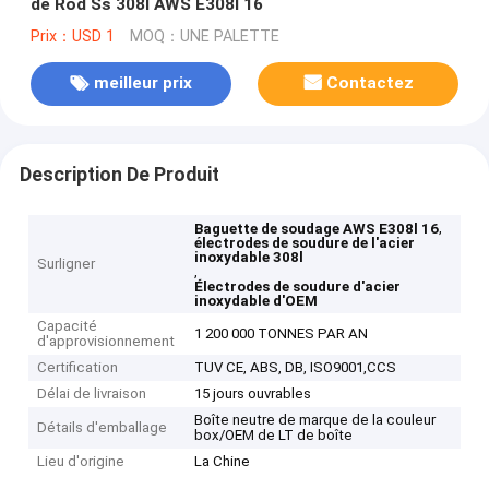
de Rod Ss 308l AWS E308l 16
Prix：USD 1
MOQ：UNE PALETTE
meilleur prix
Contactez
Description De Produit
,
Baguette de soudage AWS E308l 16
électrodes de soudure de l'acier
inoxydable 308l
Surligner
,
Électrodes de soudure d'acier
inoxydable d'OEM
Capacité
1 200 000 TONNES PAR AN
d'approvisionnement
Certification
TUV CE, ABS, DB, ISO9001,CCS
Délai de livraison
15 jours ouvrables
Boîte neutre de marque de la couleur
Détails d'emballage
box/OEM de LT de boîte
Lieu d'origine
La Chine