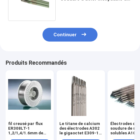
Rod Ss 308l AWS E308l 16
Continuer
Produits Recommandés
fil creusé par flux
Le titane de calcium
Électrodes de
ER308LT-1
des électrodes A302
soudure de sol
1,2/1,4/1.6mm de
le gigaoctet E309-16
solubles A102
l'acier inoxydable
AWS A5.4 E309-16
gigaoctet E30