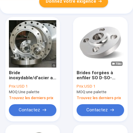
Donnez votre exigence
Bride
Brides forgées à
inoxydable/d'acier au
enfiler SO D-SO-
carbone de conduite
Class150-DN20-RF
Prix:
USD 1
Prix:
USD 1
d'eau selon sur de
MOQ:
Une palette
MOQ:
une palette
norme
ANSI/glissement/soudure
Trouvez les derniers prix
Trouvez les derniers prix
dessus
Contactez
Contactez