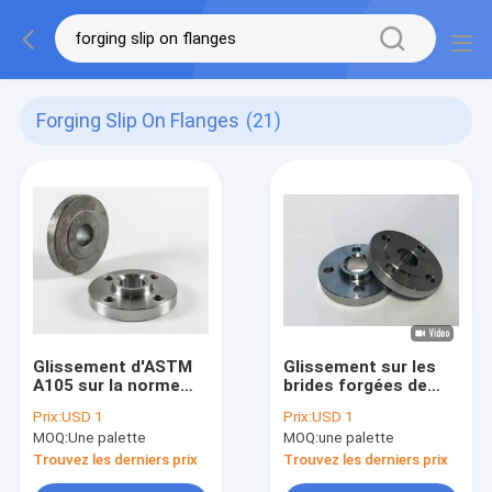
Forging Slip On Flanges
(21)
Glissement d'ASTM
Glissement sur les
A105 sur la norme
brides forgées de
ANSI forgée B16.5
montage de tuyau
Prix:
USD 1
Prix:
USD 1
1/2 » - 24" classe
des brides D-SO-
MOQ:
Une palette
MOQ:
une palette
150lb - 2500lb/Sq.In
Class150-DN20/25 rf
rf de brides
Trouvez les derniers prix
Trouvez les derniers prix