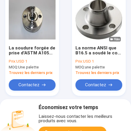
La soudure forgée de
La norme ANSI que
prise d'ASTM A105
B16.5 a soudé le cou
bride la norme ANSI
bride NPS 1/2 po. - 24
Prix:
USD 1
Prix:
USD 1
B16.5 1/2 » - 24"
In.150#/300#/600#
MOQ:
Une palette
MOQ:
une palette
150lb-2500lb/Sq.In de
commutateur
Trouvez les derniers prix
Trouvez les derniers prix
Contactez
Contactez
Économisez votre temps
Laissez-nous contacter les meilleurs
produits avec vous.