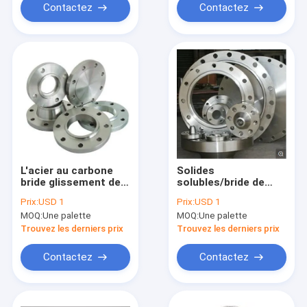
Contactez
Contactez
L'acier au carbone
Solides
bride glissement de
solubles/bride de
Q235 Q355B C22.8
conduite d'eau
Prix:
USD 1
Prix:
USD 1
P250GH sur la norme
d'acier au carbone
MOQ:
Une palette
MOQ:
Une palette
ANSI B16.5 150lb -
selon sur de norme
2500lb
ANSI/glissement/soudur
Trouvez les derniers prix
Trouvez les derniers prix
dessus
Contactez
Contactez