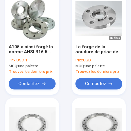
A105 a ainsi forgé la
La forge de la
norme ANSI B16.5
soudure de prise de
1/2 » - 24" la classe
commutateur de rf
Prix:
USD 1
Prix:
USD 1
150lb - 600lb/Sq.In de
bride Class150 DN25
MOQ:
une palette
MOQ:
une palette
brides
Trouvez les derniers prix
Trouvez les derniers prix
Contactez
Contactez
Maison
Produits
Au sujet de nous