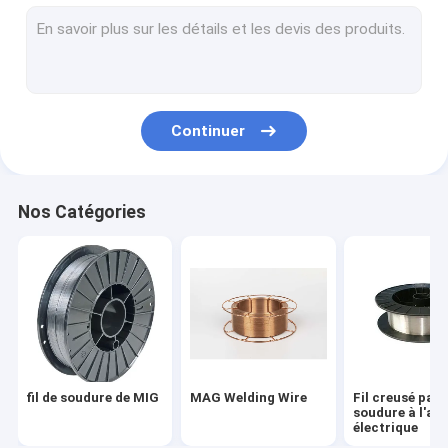
TIG Welding Wire
Bride de col à souder
Glissement sur les brides forgées
Continuer
Brides à souder à emboîture
Bride de plat forgée
Nos Catégories
Électrodes de soudure d'acier au carbone
Acier inoxydable baguette de soudage
Acier plat d'ampoule
Plaque d'extrémité concrète de pile
fil de soudure de MIG
MAG Welding Wire
Fil creusé par 
Barre d'acier concrète contrainte d'avance
soudure à l'ar
électrique