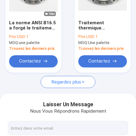
Visite d'usine
Contrôle de qualité
La norme ANSI B16.5
Traitement
a forgé le traitement
thermique
Contactez-nous
thermique
PN2.5/6/10/16/25/40
Prix:
USD 1
Prix:
USD 1
PN2.5/6/10/16/25/40
de la bride de plat
MOQ:
une palette
MOQ:
Une palette
de bride de plat
HG/T 20592-2009
Demandez une citation
Trouvez les derniers prix
Trouvez les derniers prix
VR
Contactez
Contactez
Regardez plus
fil de soudure de MIG
MAG Welding Wire
Laisser Un Message
Nous Vous Répondrons Rapidement
Fil creusé par flux de soudure à l'arc électrique
Fil de soudure à l'arc électrique submergée