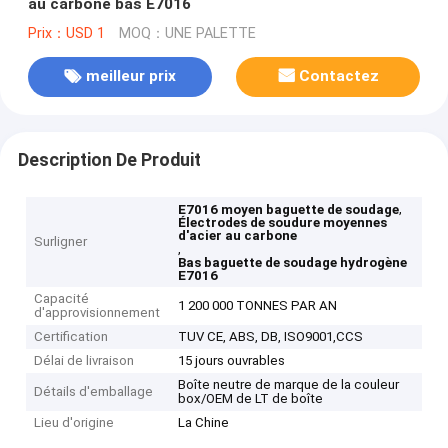
au carbone bas E7016
Prix：USD 1
MOQ：UNE PALETTE
meilleur prix
Contactez
Description De Produit
,
E7016 moyen baguette de soudage
Électrodes de soudure moyennes
d'acier au carbone
Surligner
,
Bas baguette de soudage hydrogène
E7016
Capacité
1 200 000 TONNES PAR AN
d'approvisionnement
Certification
TUV CE, ABS, DB, ISO9001,CCS
Délai de livraison
15 jours ouvrables
Boîte neutre de marque de la couleur
Détails d'emballage
box/OEM de LT de boîte
Lieu d'origine
La Chine