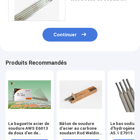
d'acier au carbone bas
E7016
Continuer
Produits Recommandés
La baguette acier de
Bâton de soudure
Le bas sodium
soudure AWS E6013
d'acier au carbone
d'hydrogène d
de doux d'en de
soudant Rod Welding
A5.1 E7015 a e
chaud de point de
Electrode J421 J422
l'électrode 4.