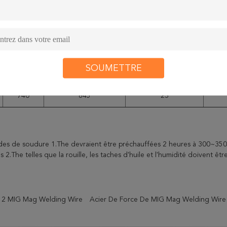
1,40~
0,50~
0,20~
≤0.11
≤0.80
≤0.025
≤0.025
≤0.16
1,9
1,55
0,6
mécaniques du métal déposé
(
AR +20%CO2)
Rm (MPA)
ReL/Rp0.2 (MPA)
(%)
SOUMETTRE
≥670
≥610
≥16
740
645
23
des de soudure 1.The devraient être préchauffées 2 heures à 300~350
s 2.The telles que la rouille, les taches d'huile et l'humidité doivent ê
2 MIG Mag Welding Wire
Acier De Force De MIG Mag Welding Wire 