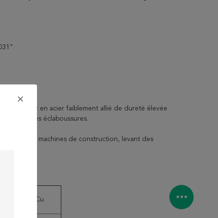
,031"
tégé du gaz en acier faiblement allié de dureté élevée
e et les basses éclaboussures.
lles que des machines de construction, levant des
Cr
Cu