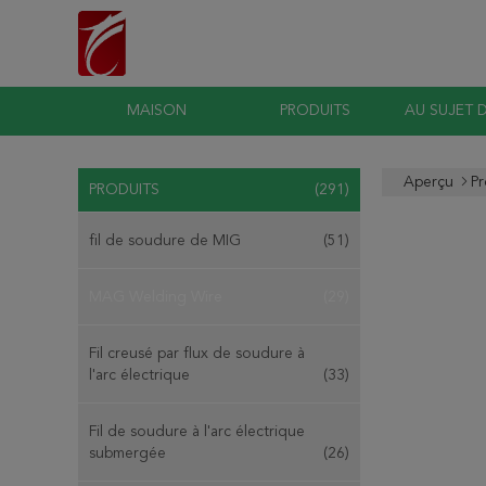
MAISON
PRODUITS
AU SUJET 
Aperçu
Pr
PRODUITS
(291)
fil de soudure de MIG
(51)
MAG Welding Wire
(29)
Fil creusé par flux de soudure à
l'arc électrique
(33)
Fil de soudure à l'arc électrique
submergée
(26)