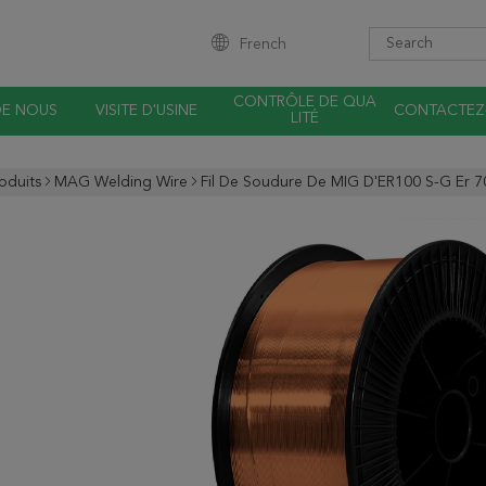
French
CONTRÔLE DE QUA
DE NOUS
VISITE D'USINE
CONTACTEZ
LITÉ
oduits
MAG Welding Wire
Fil De Soudure De MIG D'ER100 S-G Er 70