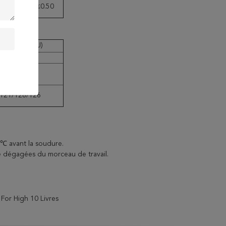
≤0.30
≤0.50
KILOVOLT
(J)
2
-20℃
≥27
121/128/126
℃ avant la soudure.
tre dégagées du morceau de travail.
For High 10 Livres