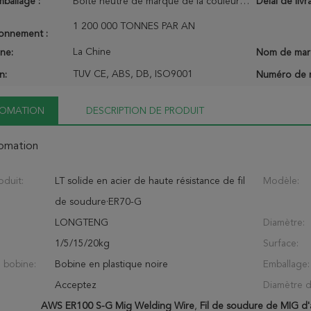
mballage :
Boîte neutre de marque de la couleur box/OEM de LT de boîte
Délai de livr
1 200 000 TONNES PAR AN
ionnement :
La Chine
ine:
Nom de mar
TUV CE, ABS, DB, ISO9001
n:
Numéro de 
NFOMATION
DESCRIPTION DE PRODUIT
fomation
duit:
LT solide en acier de haute résistance de fil
Modèle:
de soudure·ER70-G
LONGTENG
Diamètre:
1/5/15/20kg
Surface:
e bobine:
Bobine en plastique noire
Emballage:
Acceptez
Diamètre d
AWS ER100 S-G Mig Welding Wire
,
Fil de soudure de MIG d'