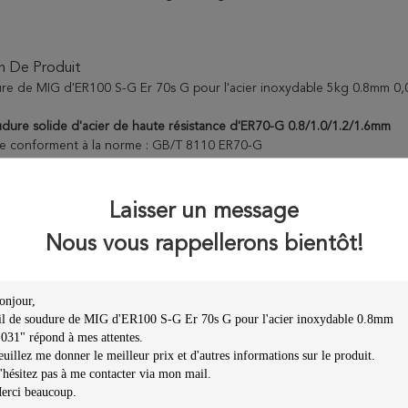
n De Produit
ure de MIG d'ER100 S-G Er 70s G pour l'acier inoxydable 5kg 0.8mm 0
oudure solide d'acier de haute résistance d'ER70-G 0.8/1.0/1.2/1.6mm
e conforment à la norme : GB/T 8110 ER70-G
S-G
ns :
LT·ER70-G est un genre de Ni, MOIS, type fil de Cr de soudure pro
Laisser un message
l a la représentation de soudure d'excellente tout-position, l'arc stabl
Nous vous rappellerons bientôt!
rié à souder les structures métalliques 690MPa de haute résistance, te
s ponts, des canalisations, des bateaux, des récipients à pression, etc.
n chimique (%)
n
C
Manganèse
SI
S
P
Ni
MOIS
Ti