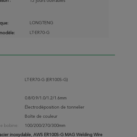
aison :
15 jours ouvrables
LONGTENG
que:
LT·ER70-G
modèle:
LT·ER70-G (ER100S-G)
0.8/0.9/1.0/1.2/1.6mm
Électrodéposition de tonnelier
Boîte de couleur
e bobine:
100/200/270/300mm
acier inoxydable
,
AWS ER100S-G MAG Welding Wire