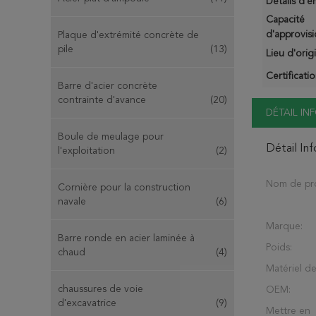
Détails d'e
Capacité
d'approvis
Plaque d'extrémité concrète de
pile
(13)
Lieu d'orig
Certificatio
Barre d'acier concrète
contrainte d'avance
(20)
DÉTAIL I
Boule de meulage pour
Détail In
l'exploitation
(2)
Nom de pro
Cornière pour la construction
navale
(6)
Marque:
Barre ronde en acier laminée à
Poids:
chaud
(4)
Matériel d
chaussures de voie
OEM:
d'excavatrice
(9)
Mettre en