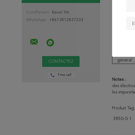
Valeur de
garantie
ContPerson :
Kevin Yin
WhatsApp :
+8613812837333
Propriétés 
Article
d'essai
Valeur de
garantie
Résultat
général
Free call
Notes :
des électro
les impureté
Produit Tag:
ER50-G 1