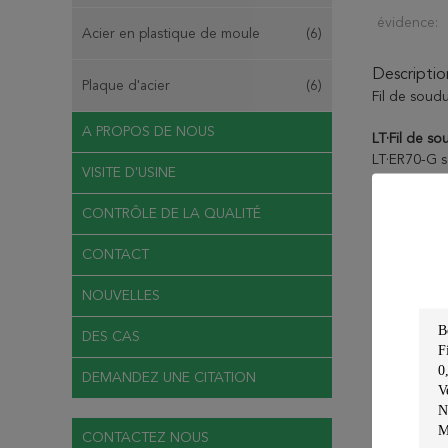
évidence:
Acier en plastique de moule
(6)
Descriptio
Plaque d'acier
(6)
Fil de soud
A PROPOS DE NOUS
LT·Fil de s
LT·ER70-G s
VISITE D'USINE
AWS ER100
CONTRÔLE DE LA QUALITÉ
Spécificatio
de 690MPa. I
CONTACT
But :
Approp
NOUVELLES
machines, de
DES CAS
Compositio
DEMANDEZ UNE CITATION
Compositio
chimique
CONTACTEZ NOUS