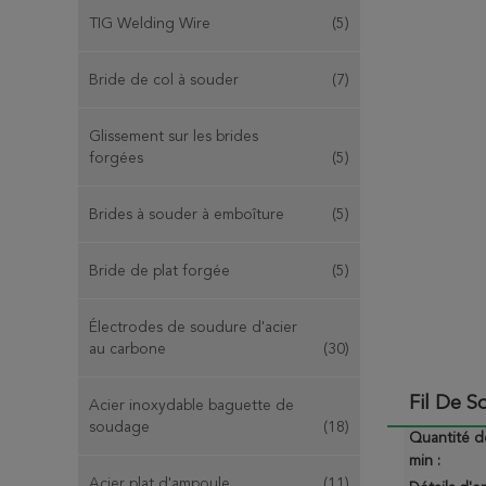
TIG Welding Wire
(5)
Bride de col à souder
(7)
Glissement sur les brides
forgées
(5)
Brides à souder à emboîture
(5)
Bride de plat forgée
(5)
Électrodes de soudure d'acier
au carbone
(30)
Fil De 
Acier inoxydable baguette de
soudage
(18)
Quantité 
min :
Acier plat d'ampoule
(11)