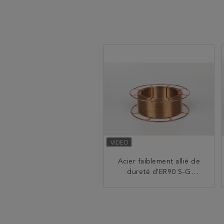
Acier 5kg 15kg 20kg de
Acier faiblement allié de
GMAW ER100S-G MAG
dureté d'ER90 S-G
Welding Wire High
Welding Wire High
Strength