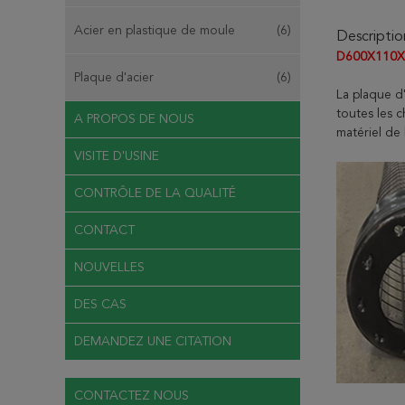
Acier en plastique de moule
(6)
Descriptio
D600X110X
Plaque d'acier
(6)
La plaque d
toutes les c
A PROPOS DE NOUS
matériel de 
VISITE D'USINE
CONTRÔLE DE LA QUALITÉ
CONTACT
NOUVELLES
DES CAS
DEMANDEZ UNE CITATION
CONTACTEZ NOUS