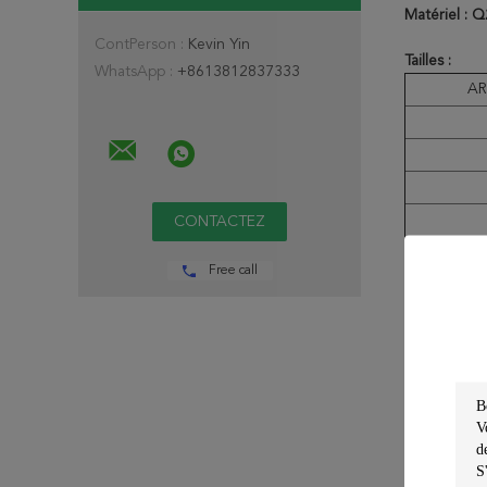
Matériel : 
ContPerson :
Kevin Yin
Tailles :
WhatsApp :
+8613812837333
AR
Free call