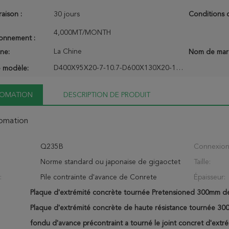
raison :
30 jours
Conditions 
4,000MT/MONTH
ionnement :
La Chine
ine:
Nom de mar
D400X95X20-7-10.7-D600X130X20-16-10.7
 modèle:
NFOMATION
DESCRIPTION DE PRODUIT
fomation
Q235B
Connexion
Norme standard ou japonaise de gigaoctet
Taille:
:
Pile contrainte d'avance de Conrete
Épaisseur:
Plaque d'extrémité concrète tournée Pretensioned 300mm de
Plaque d'extrémité concrète de haute résistance tournée 30
fondu d'avance précontraint a tourné le joint concret d'extré