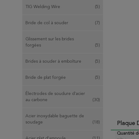
TIG Welding Wire
(5)
Bride de col à souder
(7)
Glissement sur les brides
forgées
(5)
Brides à souder à emboîture
(5)
Bride de plat forgée
(5)
Électrodes de soudure d'acier
au carbone
(30)
Acier inoxydable baguette de
soudage
(18)
Plaque 
Quantité 
Acier plat d'ampoule
(11)