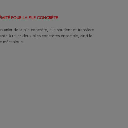
ÉMITÉ POUR LA PILE CONCRÈTE
en acier
de
la
pile concrète, elle soutient et transfère
nte à relier deux piles concrètes ensemble, ainsi le
rce mécanique.