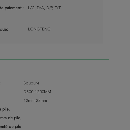
de paiement :
L/C, D/A, D/P, T/T
LONGTENG
que:
:
Soudure
D300-1200MM
12mm-22mm
 pile
,
0mm de pile
,
mité de pile