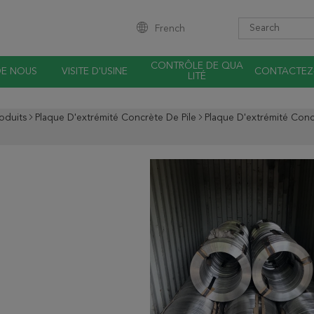
French
CONTRÔLE DE QUA
DE NOUS
VISITE D'USINE
CONTACTEZ
LITÉ
oduits
Plaque D'extrémité Concrète De Pile
Plaque D'extrémité Con