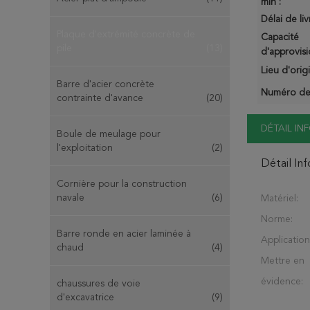
min :
Délai de liv
Plaque d'extrémité concrète de
Capacité
pile
(13)
d'approvis
Lieu d'orig
Barre d'acier concrète
Numéro de
contrainte d'avance
(20)
DÉTAIL I
Boule de meulage pour
l'exploitation
(2)
Détail In
Cornière pour la construction
navale
(6)
Matériel:
Norme:
Barre ronde en acier laminée à
Application
chaud
(4)
Mettre en
évidence:
chaussures de voie
d'excavatrice
(9)