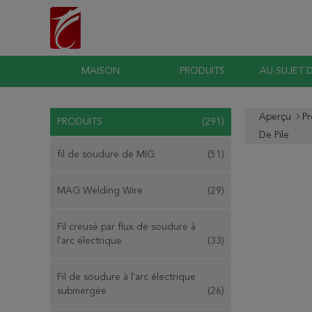
MAISON
PRODUITS
AU SUJET 
Aperçu
Pr
PRODUITS
(291)
De Pile
fil de soudure de MIG
(51)
MAG Welding Wire
(29)
Fil creusé par flux de soudure à
l'arc électrique
(33)
Fil de soudure à l'arc électrique
submergée
(26)