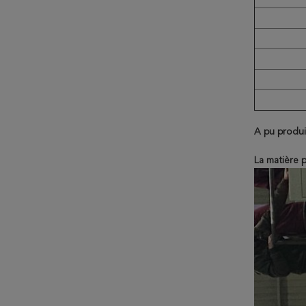
A pu produir
La matière p