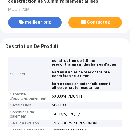
construction de 9.0mm faiblement alliées
MOQ：20MT
meilleur prix
Contactez
Description De Produit
construction de 9.0mm
précontraignant des barres d'acier
,
barres d'acier de précontrainte
Surligner
concrètes de 9.0mm
,
barre ronde en acier faiblement
alliée de haute résistance
Capacité
60,000MT/MONTH
d'approvisionnement
Certification
MS1138
Conditions de
L/C, D/A, D/P, T/T
paiement
Délai de livraison
EN 7 JOURS APRÈS ORDRE