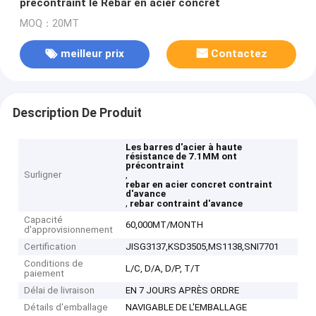
précontraint le Rebar en acier concret
MOQ：20MT
meilleur prix
Contactez
Description De Produit
Les barres d'acier à haute
résistance de 7.1MM ont
précontraint
Surligner
,
rebar en acier concret contraint
d'avance
,
rebar contraint d'avance
Capacité
60,000MT/MONTH
d'approvisionnement
Certification
JISG3137,KSD3505,MS1138,SNI7701
Conditions de
L/C, D/A, D/P, T/T
paiement
Délai de livraison
EN 7 JOURS APRÈS ORDRE
Détails d'emballage
NAVIGABLE DE L'EMBALLAGE