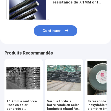
résistance de 7.1MM ont
précontraint le Rebar en
acier concret
Continuer
Produits Recommandés
10.7mm a renforcé
Verni a tordu la
Barre ronde ve
Rods en acier
barre ronde en acier
inoxydable tor
concrets a
laminée à chaud Rod
diamètre 6mm