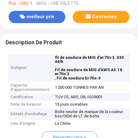
Prix：USD 1
MOQ：UNE PALETTE
meilleur prix
Contactez
Description De Produit
fil de soudure de MIG d'er70s 3 .035
44lb
,
Surligner
Fil de soudure de MIG d'AWS A5.18
er70s 3
,
Fil de soudure Er70s-3
Capacité
1 200 000 TONNES PAR AN
d'approvisionnement
Certification
TUV CE, ABS, DB, ISO9001
Délai de livraison
15 jours ouvrables
Boîte neutre de marque de la couleur
Détails d'emballage
box/OEM de LT de boîte
Lieu d'origine
La Chine
Regardez plus