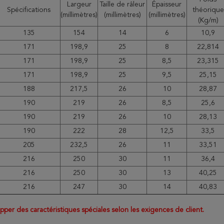
Largeur
Taille de râleur
Épaisseur
Spécifications
théorique
(millimètres)
(millimètres)
(millimètres)
(Kg/m)
135
154
14
6
10,9
171
198,9
25
8
22,814
171
198,9
25
8,5
23,315
171
198,9
25
9,5
25,15
188
217,5
26
10
28,87
190
219
26
8,5
25,6
190
219
26
10
28,13
190
222
28
12,5
33,5
205
232,5
26
11
33,51
216
250
30
11
36,4
216
250
30
13
40,25
216
247
30
14
40,83
per des caractéristiques spéciales selon les exigences de client.