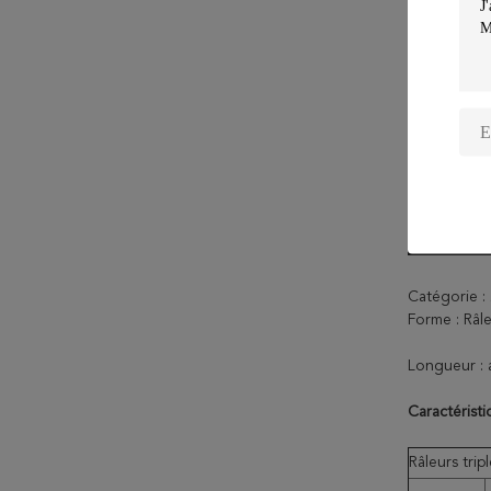
Catégorie 
Forme : Râle
Longueur : 
Caractéristi
Râleurs trip