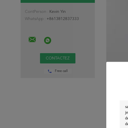
ContPerson :
Kevin Yin
WhatsApp :
+8613812837333
Free call