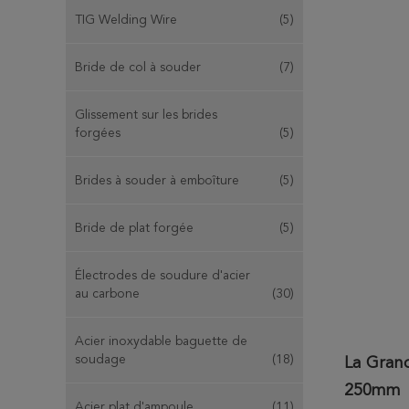
TIG Welding Wire
(5)
Bride de col à souder
(7)
Glissement sur les brides
forgées
(5)
Brides à souder à emboîture
(5)
Bride de plat forgée
(5)
Électrodes de soudure d'acier
au carbone
(30)
Acier inoxydable baguette de
soudage
(18)
La Grand
250mm
Acier plat d'ampoule
(11)