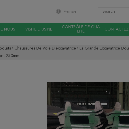
French
CONTRÔLE DE QUA
DE NOUS
VISITE D'USINE
CONTACTEZ
LITÉ
oduits
Chaussures De Voie D'excavatrice
La Grande Excavatrice Dou
sant 250mm