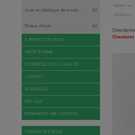
Mettre en
Acier en plastique de moule
(6)
évidence:
Plaque d'acier
(6)
Descriptio
Chaussures d
A PROPOS DE NOUS
VISITE D'USINE
CONTRÔLE DE LA QUALITÉ
CONTACT
NOUVELLES
DES CAS
DEMANDEZ UNE CITATION
CONTACTEZ NOUS