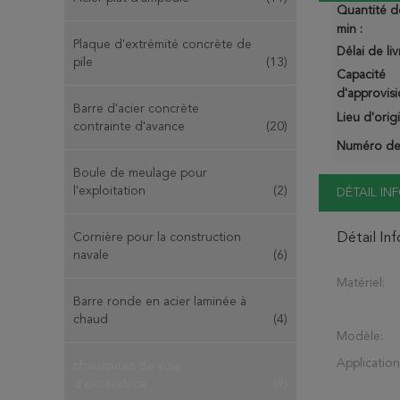
Quantité 
min :
Plaque d'extrémité concrète de
Délai de liv
pile
(13)
Capacité
d'approvis
Barre d'acier concrète
Lieu d'orig
contrainte d'avance
(20)
Numéro de
Boule de meulage pour
l'exploitation
(2)
DÉTAIL I
Cornière pour la construction
Détail In
navale
(6)
Matériel:
Barre ronde en acier laminée à
chaud
(4)
Modèle:
Application
chaussures de voie
d'excavatrice
(9)