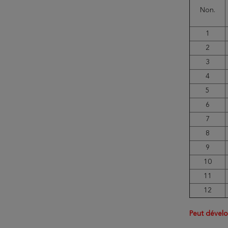
Non.
1
2
3
4
5
6
7
8
9
10
11
12
Peut dévelop