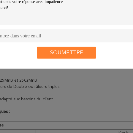
SOUMETTRE
: 25MnB et 25CrMnB
urs de Duoble ou râleurs triples
adapté aux besoins du client
ques :
les
Poids