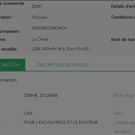
de commande
25MT
Détails d'em
raison :
30 jours
Conditions 
40000MT/MONTH
ionnement :
La Chine
ine:
Nom de mar
L3W-140×8×18 à 216×13×30
 modèle:
NFOMATION
DESCRIPTION DE PRODUIT
fomation
25MnB, 25CrMnB
Nom de pr
L3W
Taille:
:
POUR L'EXCAVATRICE ET LE BOUTEUR
Adapté au
du client: