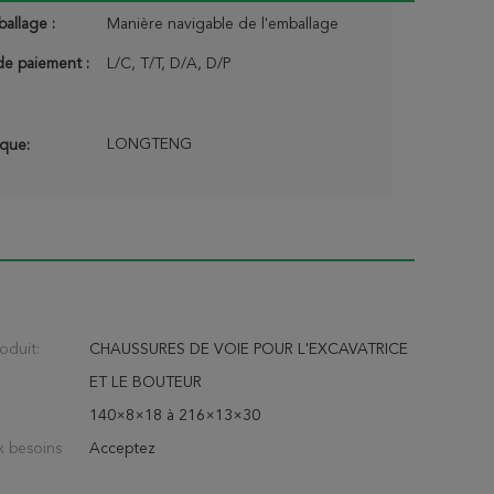
ballage :
Manière navigable de l'emballage
de paiement :
L/C, T/T, D/A, D/P
LONGTENG
que:
oduit:
CHAUSSURES DE VOIE POUR L'EXCAVATRICE
ET LE BOUTEUR
140×8×18 à 216×13×30
x besoins
Acceptez