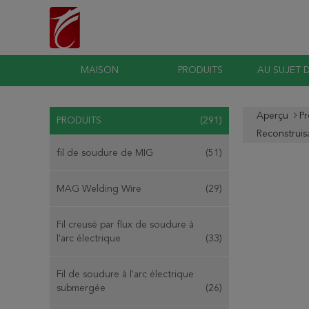
MAISON
PRODUITS
AU SUJET 
Aperçu
Pr
PRODUITS
(291)
Reconstrui
fil de soudure de MIG
(51)
MAG Welding Wire
(29)
Fil creusé par flux de soudure à
l'arc électrique
(33)
Fil de soudure à l'arc électrique
submergée
(26)