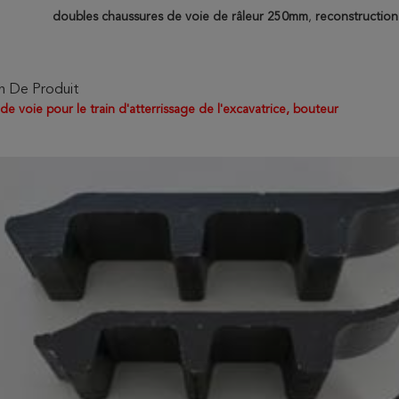
doubles chaussures de voie de râleur 250mm
,
reconstruction
n De Produit
e voie pour le train d'atterrissage de l'excavatrice, bouteur